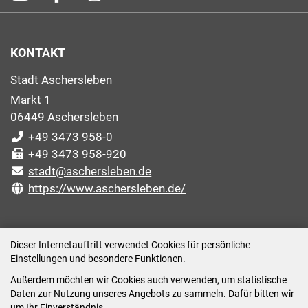
KONTAKT
Stadt Aschersleben
Markt 1
06449 Aschersleben
+49 3473 958-0
+49 3473 958-920
stadt@aschersleben.de
https://www.aschersleben.de/
ÖFFNUNGSZEITEN STADTVERWALTUNG
Dieser Internetauftritt verwendet Cookies für persönliche
Einstellungen und besondere Funktionen.
Montag: 09:00-12:00 /14:00-15:00 Uhr
Außerdem möchten wir Cookies auch verwenden, um statistische
Dienstag: 09:00-12:00 /14:00-16:00 Uhr
Daten zur Nutzung unseres Angebots zu sammeln. Dafür bitten wir
Mittwoch: 09:00 - 12:00 Uhr (nach vorheriger
um Ihr Einverständnis.