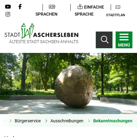
EINFACHE
SPRACHEN
SPRACHE
STADTPLAN
ÄLTESTE STADT SACHSEN-ANHALTS
MENÜ
ite
Bürgerservice
Ausschreibungen
Bekanntmachungen