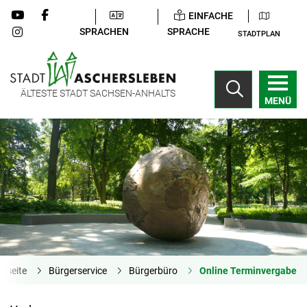
EINFACHE
SPRACHEN
SPRACHE
STADTPLAN
ÄLTESTE STADT SACHSEN-ANHALTS
MENÜ
rtseite
Bürgerservice
Bürgerbüro
Online Terminvergabe