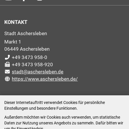
KONTAKT
Stadt Aschersleben
Markt 1
06449 Aschersleben
+49 3473 958-0
+49 3473 958-920
stadt@aschersleben.de
https://www.aschersleben.de/
ÖFFNUNGSZEITEN STADTVERWALTUNG
Dieser Internetauftritt verwendet Cookies für persönliche
Einstellungen und besondere Funktionen.
Montag: 09:00-12:00 /14:00-15:00 Uhr
Außerdem möchten wir Cookies auch verwenden, um statistische
Dienstag: 09:00-12:00 /14:00-16:00 Uhr
Daten zur Nutzung unseres Angebots zu sammeln. Dafür bitten wir
Mittwoch: 09:00 - 12:00 Uhr (nach vorheriger
um Ihr Einverständnis.