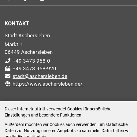
KONTAKT
Stadt Aschersleben
Markt 1
06449 Aschersleben
+49 3473 958-0
+49 3473 958-920
stadt@aschersleben.de
https://www.aschersleben.de/
ÖFFNUNGSZEITEN STADTVERWALTUNG
Dieser Internetauftritt verwendet Cookies für persönliche
Einstellungen und besondere Funktionen.
Montag: 09:00-12:00 /14:00-15:00 Uhr
Außerdem möchten wir Cookies auch verwenden, um statistische
Dienstag: 09:00-12:00 /14:00-16:00 Uhr
Daten zur Nutzung unseres Angebots zu sammeln. Dafür bitten wir
Mittwoch: 09:00 - 12:00 Uhr (nach vorheriger
um Ihr Einverständnis.