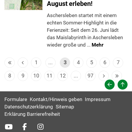
August erleben!
Aschersleben startet mit einem
echten Sommer-Highlight in die
Ferienzeit: Seit dem 26. Juni lädt
das Maislabyrinth in Aschersleben
wieder große und ...
Mehr
1
...
3
4
5
6
7
8
9
10
11
12
...
97
Formulare
Kontakt/Hinweis geben
Impressum
Datenschutzerklärung
Sitemap
Erklärung Barrierefreiheit