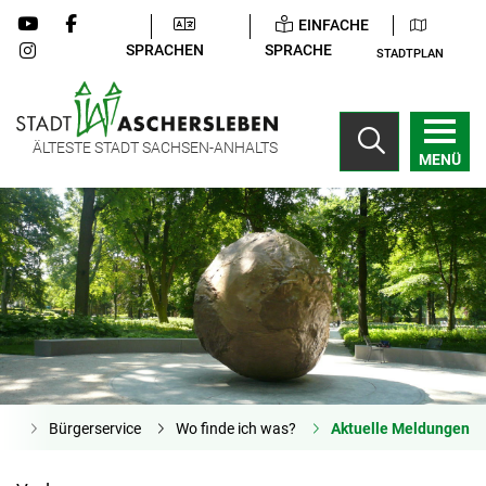
EINFACHE
SPRACHEN
SPRACHE
STADTPLAN
ÄLTESTE STADT SACHSEN-ANHALTS
MENÜ
ite
Bürgerservice
Wo finde ich was?
Aktuelle Meldungen