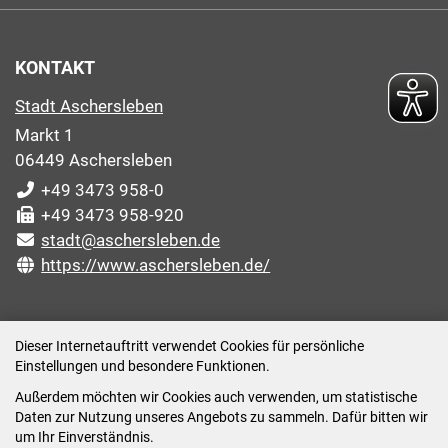
KONTAKT
Stadt Aschersleben
Markt 1
06449 Aschersleben
+49 3473 958-0
+49 3473 958-920
stadt@aschersleben.de
https://www.aschersleben.de/
ÖFFNUNGSZEITEN STADTVERWALTUNG
Dieser Internetauftritt verwendet Cookies für persönliche
Einstellungen und besondere Funktionen.
Montag: 09:00-12:00 /14:00-15:00 Uhr
Außerdem möchten wir Cookies auch verwenden, um statistische
Dienstag: 09:00-12:00 /14:00-16:00 Uhr
Daten zur Nutzung unseres Angebots zu sammeln. Dafür bitten wir
Mittwoch: 09:00 - 12:00 Uhr (nach vorheriger
um Ihr Einverständnis.