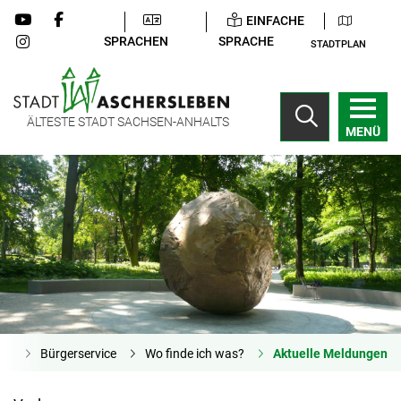
EINFACHE
SPRACHEN
SPRACHE
STADTPLAN
ÄLTESTE STADT SACHSEN-ANHALTS
MENÜ
ite
Bürgerservice
Wo finde ich was?
Aktuelle Meldungen