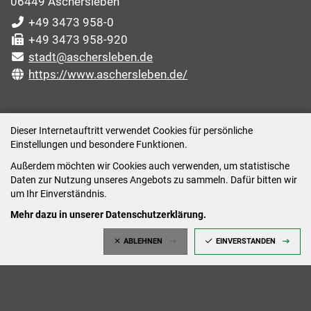
06449 Aschersleben
+49 3473 958-0
+49 3473 958-920
stadt@aschersleben.de
https://www.aschersleben.de/
ÖFFNUNGSZEITEN STADTVERWALTUNG
Dieser Internetauftritt verwendet Cookies für persönliche
Einstellungen und besondere Funktionen.
Montag: 09:00-12:00 /14:00-15:00 Uhr
Außerdem möchten wir Cookies auch verwenden, um statistische
Dienstag: 09:00-12:00 /14:00-16:00 Uhr
Daten zur Nutzung unseres Angebots zu sammeln. Dafür bitten wir
Mittwoch: 09:00 - 12:00 Uhr (nach vorheriger
um Ihr Einverständnis.
Terminvereinbarung)
Mehr dazu in unserer Datenschutzerklärung.
Donnerstag: 09:00-12:00 /14:00-18:00 Uhr
ABLEHNEN
EINVERSTANDEN
Freitag: 09:00-12:00 Uhr