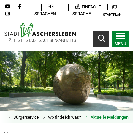
EINFACHE
SPRACHEN
SPRACHE
STADTPLAN
ÄLTESTE STADT SACHSEN-ANHALTS
MENÜ
ite
Bürgerservice
Wo finde ich was?
Aktuelle Meldungen