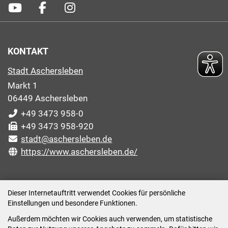
KONTAKT
Stadt Aschersleben
Markt 1
06449 Aschersleben
+49 3473 958-0
+49 3473 958-920
stadt@aschersleben.de
https://www.aschersleben.de/
ÖFFNUNGSZEITEN STADTVERWALTUNG
Dieser Internetauftritt verwendet Cookies für persönliche
Einstellungen und besondere Funktionen.
Montag: 09:00-12:00 /14:00-15:00 Uhr
Außerdem möchten wir Cookies auch verwenden, um statistische
Dienstag: 09:00-12:00 /14:00-16:00 Uhr