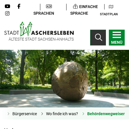
EINFACHE
SPRACHEN
SPRACHE
STADTPLAN
ÄLTESTE STADT SACHSEN-ANHALTS
MENÜ
te
Bürgerservice
Wo finde ich was?
Behördenwegweiser