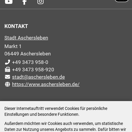
KONTAKT
Stadt Aschersleben
Markt 1
06449 Aschersleben
+49 3473 958-0
+49 3473 958-920
stadt@aschersleben.de
https://www.aschersleben.de/
ÖFFNUNGSZEITEN STADTVERWALTUNG
Dieser Internetauftritt verwendet Cookies für persönliche
Einstellungen und besondere Funktionen.
Montag: 09:00-12:00 /14:00-15:00 Uhr
Außerdem möchten wir Cookies auch verwenden, um statistische
Dienstag: 09:00-12:00 /14:00-16:00 Uhr
Daten zur Nutzung unseres Angebots zu sammeln. Dafür bitten wir