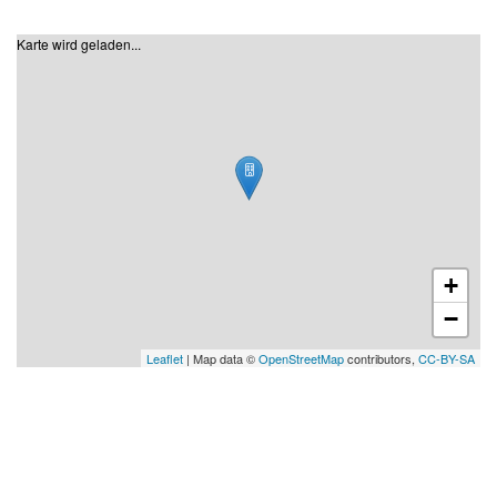
Karte wird geladen...
+
−
Leaflet
| Map data ©
OpenStreetMap
contributors,
CC-BY-SA