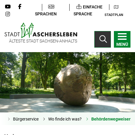
EINFACHE
SPRACHEN
SPRACHE
STADTPLAN
ÄLTESTE STADT SACHSEN-ANHALTS
MENÜ
te
Bürgerservice
Wo finde ich was?
Behördenwegweiser