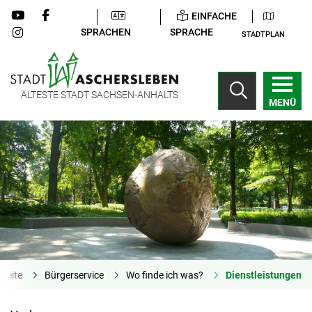
EINFACHE
SPRACHEN
SPRACHE
STADTPLAN
ÄLTESTE STADT SACHSEN-ANHALTS
MENÜ
tseite
Bürgerservice
Wo finde ich was?
Dienstleistungen