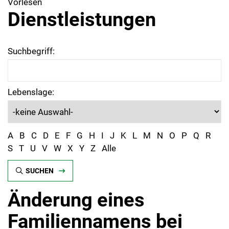
Vorlesen
Dienstleistungen
Suchbegriff:
Lebenslage:
A
B
C
D
E
F
G
H
I
J
K
L
M
N
O
P
Q
R
S
T
U
V
W
X
Y
Z
Alle
SUCHEN
Änderung eines
Familiennamens bei