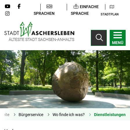
EINFACHE
SPRACHEN
SPRACHE
STADTPLAN
ÄLTESTE STADT SACHSEN-ANHALTS
MENÜ
tseite
Bürgerservice
Wo finde ich was?
Dienstleistungen