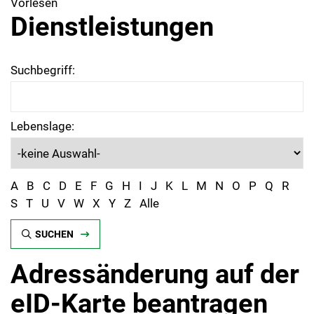
Vorlesen
Dienstleistungen
Suchbegriff:
Lebenslage:
A
B
C
D
E
F
G
H
I
J
K
L
M
N
O
P
Q
R
S
T
U
V
W
X
Y
Z
Alle
SUCHEN
Adressänderung auf der
eID-Karte beantragen