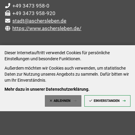
+49 3473 958-0
+49 3473 958-920
stadt@aschersleben.de
https://www.aschersleben.de/
ÖFFNUNGSZEITEN STADTVERWALTUNG
Dieser Internetauftritt verwendet Cookies für persönliche
Einstellungen und besondere Funktionen.
Montag: 09:00-12:00 /14:00-15:00 Uhr
Außerdem möchten wir Cookies auch verwenden, um statistische
Dienstag: 09:00-12:00 /14:00-16:00 Uhr
Daten zur Nutzung unseres Angebots zu sammeln. Dafür bitten wir
Mittwoch: 09:00 - 12:00 Uhr (nach vorheriger
um Ihr Einverständnis.
Terminvereinbarung)
Mehr dazu in unserer Datenschutzerklärung.
Donnerstag: 09:00-12:00 /14:00-18:00 Uhr
ABLEHNEN
EINVERSTANDEN
Freitag: 09:00-12:00 Uhr