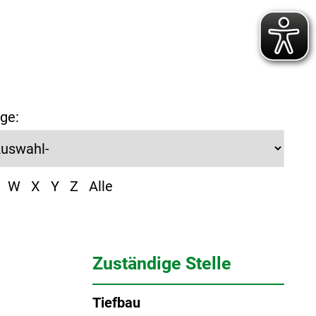
ge:
W
X
Y
Z
Alle
Zuständige Stelle
Tiefbau