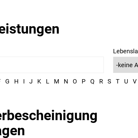
leistungen
Lebensla
F
G
H
I
J
K
L
M
N
O
P
Q
R
S
T
U
V
erbescheinigung
agen