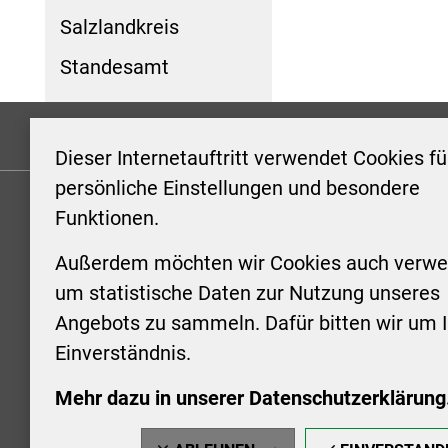
Salzlandkreis
Standesamt
Formulare
Kontakt/Hinweis geben
Impressum
Dieser Internetauftritt verwendet Cookies fü
persönliche Einstellungen und besondere
Funktionen.
KONTAKT
ÖFFNUN
STADTV
Außerdem möchten wir Cookies auch verwe
Stadt Aschersleben
um statistische Daten zur Nutzung unseres
Markt 1
Montag: 0
Angebots zu sammeln. Dafür bitten wir um I
06449 Aschersleben
Uhr
Einverständnis.
+49 3473 958-0
Dienstag:
+49 3473 958-920
Uhr
Mehr dazu in unserer Datenschutzerklärung
stadt@aschersleben.de
Mittwoch: 
https://www.aschersleben.de/
vorheriger