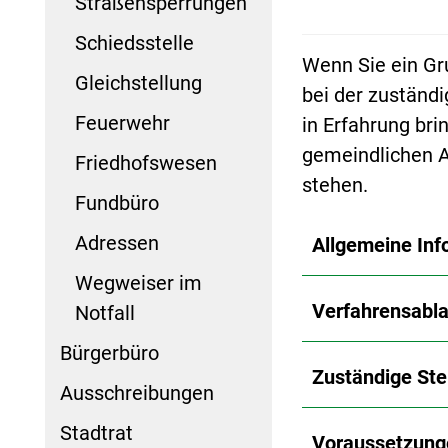
Straßensperrungen
Schiedsstelle
Wenn Sie ein Gr
Gleichstellung
bei der zuständ
Feuerwehr
in Erfahrung br
gemeindlichen 
Friedhofswesen
stehen.
Fundbüro
Adressen
Allgemeine Inf
Wegweiser im
Verfahrensabla
Notfall
Bürgerbüro
Zuständige Ste
Ausschreibungen
Stadtrat
Voraussetzung