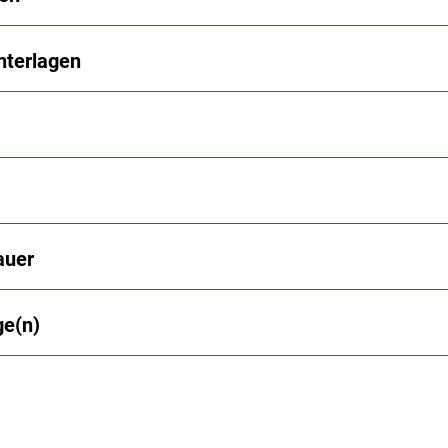
nterlagen
auer
ge(n)