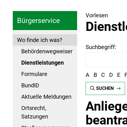
Vorlesen
Bürgerservice
Dienst
Wo finde ich was?
Suchbegriff:
Behördenwegweiser
Dienstleistungen
Formulare
A
B
C
D
E
BundID
SUCHEN
Aktuelle Meldungen
Anlieg
Ortsrecht,
beantr
Satzungen