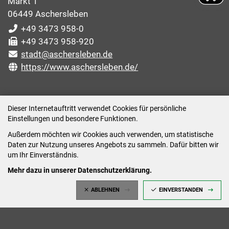
Markt 1
06449 Aschersleben
+49 3473 958-0
+49 3473 958-920
stadt@aschersleben.de
https://www.aschersleben.de/
ÖFFNUNGSZEITEN STADTVERWALTUNG
Dieser Internetauftritt verwendet Cookies für persönliche
Einstellungen und besondere Funktionen.
Montag: 09:00-12:00 /14:00-15:00 Uhr
Außerdem möchten wir Cookies auch verwenden, um statistische
Dienstag: 09:00-12:00 /14:00-16:00 Uhr
Daten zur Nutzung unseres Angebots zu sammeln. Dafür bitten wir
Mittwoch: 09:00 - 12:00 Uhr (nach vorheriger
um Ihr Einverständnis.
Terminvereinbarung)
Mehr dazu in unserer Datenschutzerklärung.
Donnerstag: 09:00-12:00 /14:00-18:00 Uhr
ABLEHNEN
EINVERSTANDEN
Freitag: 09:00-12:00 Uhr