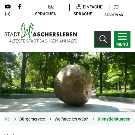
EINFACHE
SPRACHEN
SPRACHE
STADTPLAN
ÄLTESTE STADT SACHSEN-ANHALTS
MENÜ
tseite
Bürgerservice
Wo finde ich was?
Dienstleistungen