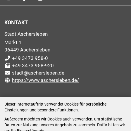
KONTAKT
Stadt Aschersleben
Markt 1
06449 Aschersleben
+49 3473 958-0
+49 3473 958-920
stadt@aschersleben.de
https://www.aschersleben.de/
ÖFFNUNGSZEITEN STADTVERWALTUNG
Dieser Internetauftritt verwendet Cookies für persönliche
Einstellungen und besondere Funktionen.
Montag: 09:00-12:00 /14:00-15:00 Uhr
Außerdem möchten wir Cookies auch verwenden, um statistische
Dienstag: 09:00-12:00 /14:00-16:00 Uhr
Daten zur Nutzung unseres Angebots zu sammeln. Dafür bitten wir
Mittwoch: 09:00 - 12:00 Uhr (nach vorheriger
um Ihr Einverständnis.