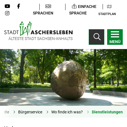
EINFACHE
SPRACHEN
SPRACHE
STADTPLAN
ÄLTESTE STADT SACHSEN-ANHALTS
MENÜ
tseite
Bürgerservice
Wo finde ich was?
Dienstleistungen