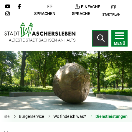
EINFACHE
SPRACHEN
SPRACHE
STADTPLAN
ÄLTESTE STADT SACHSEN-ANHALTS
MENÜ
tseite
Bürgerservice
Wo finde ich was?
Dienstleistungen