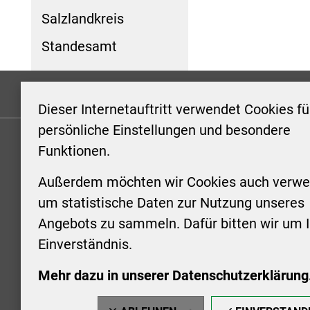
Salzlandkreis
Standesamt
Formulare
Kontakt/Hinweis geben
Impressum
Dieser Internetauftritt verwendet Cookies fü
persönliche Einstellungen und besondere
Funktionen.
KONTAKT
ÖFFNUN
STADTV
Außerdem möchten wir Cookies auch verwe
Stadt Aschersleben
um statistische Daten zur Nutzung unseres
Markt 1
Montag: 0
Angebots zu sammeln. Dafür bitten wir um I
06449 Aschersleben
Uhr
Einverständnis.
+49 3473 958-0
Dienstag:
+49 3473 958-920
Uhr
Mehr dazu in unserer Datenschutzerklärung
stadt@aschersleben.de
Mittwoch: 
https://www.aschersleben.de/
vorheriger