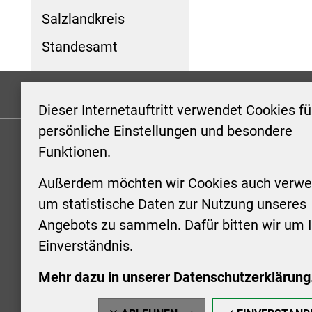
Salzlandkreis
Standesamt
Formulare
Kontakt/Hinweis geben
Impressum
Dieser Internetauftritt verwendet Cookies fü
persönliche Einstellungen und besondere
Funktionen.
KONTAKT
ÖFFNUN
STADTV
Außerdem möchten wir Cookies auch verwe
Stadt Aschersleben
um statistische Daten zur Nutzung unseres
Markt 1
Montag: 0
Angebots zu sammeln. Dafür bitten wir um I
06449 Aschersleben
Uhr
Einverständnis.
+49 3473 958-0
Dienstag:
+49 3473 958-920
Uhr
Mehr dazu in unserer Datenschutzerklärung
stadt@aschersleben.de
Mittwoch: 
https://www.aschersleben.de/
vorheriger