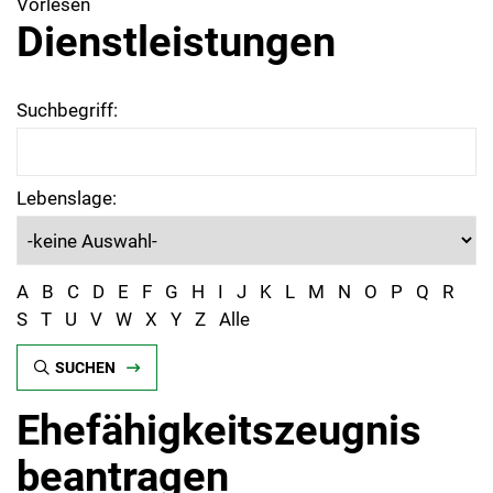
Vorlesen
Dienstleistungen
Suchbegriff:
Lebenslage:
A
B
C
D
E
F
G
H
I
J
K
L
M
N
O
P
Q
R
S
T
U
V
W
X
Y
Z
Alle
SUCHEN
Ehefähigkeitszeugnis
beantragen