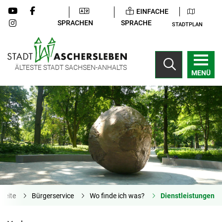
EINFACHE
SPRACHEN
SPRACHE
STADTPLAN
ÄLTESTE STADT SACHSEN-ANHALTS
MENÜ
tseite
Bürgerservice
Wo finde ich was?
Dienstleistungen