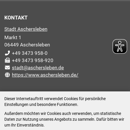
KONTAKT
Stadt Aschersleben
Markt 1
06449 Aschersleben
+49 3473 958-0
+49 3473 958-920
stadt@aschersleben.de
https://www.aschersleben.de/
ÖFFNUNGSZEITEN STADTVERWALTUNG
Dieser Internetauftritt verwendet Cookies für persönliche
Einstellungen und besondere Funktionen.
Montag: 09:00-12:00 /14:00-15:00 Uhr
Außerdem möchten wir Cookies auch verwenden, um statistische
Dienstag: 09:00-12:00 /14:00-16:00 Uhr
Daten zur Nutzung unseres Angebots zu sammeln. Dafür bitten wir
Mittwoch: 09:00 - 12:00 Uhr (nach vorheriger
um Ihr Einverständnis.