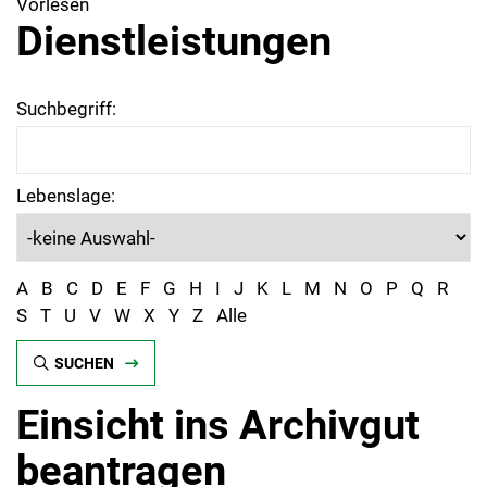
Vorlesen
Dienstleistungen
Suchbegriff:
Lebenslage:
A
B
C
D
E
F
G
H
I
J
K
L
M
N
O
P
Q
R
S
T
U
V
W
X
Y
Z
Alle
SUCHEN
Einsicht ins Archivgut
beantragen