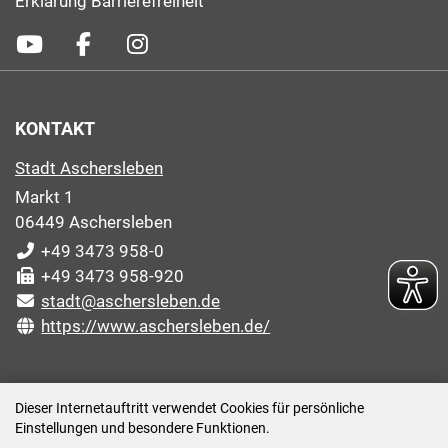
Erklärung Barrierefreiheit
KONTAKT
Stadt Aschersleben
Markt 1
06449 Aschersleben
+49 3473 958-0
+49 3473 958-920
stadt@aschersleben.de
https://www.aschersleben.de/
ÖFFNUNGSZEITEN STADTVERWALTUNG
Dieser Internetauftritt verwendet Cookies für persönliche
Einstellungen und besondere Funktionen.
Montag: 09:00-12:00 /14:00-15:00 Uhr