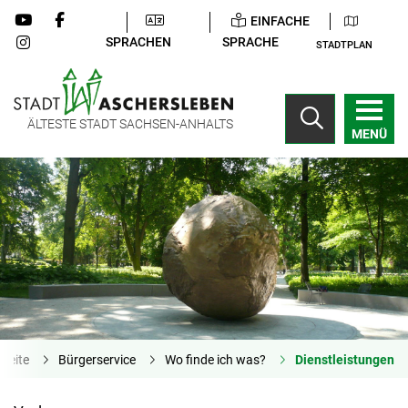
EINFACHE
SPRACHEN
SPRACHE
STADTPLAN
ÄLTESTE STADT SACHSEN-ANHALTS
MENÜ
tseite
Bürgerservice
Wo finde ich was?
Dienstleistungen