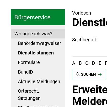
Vorlesen
Bürgerservice
Dienst
Wo finde ich was?
Suchbegriff:
Behördenwegweiser
Dienstleistungen
Formulare
A
B
C
D
E
BundID
SUCHEN
Aktuelle Meldungen
Erweite
Ortsrecht,
Melder
Satzungen