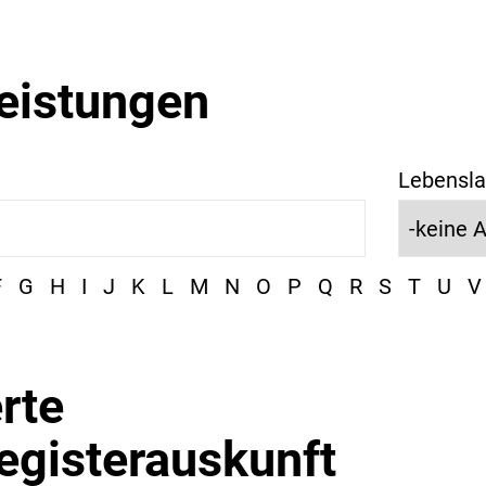
leistungen
Lebensla
F
G
H
I
J
K
L
M
N
O
P
Q
R
S
T
U
V
rte
egisterauskunft