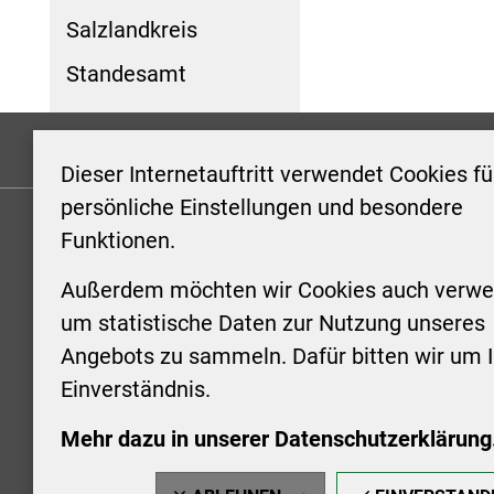
Salzlandkreis
Standesamt
Formulare
Kontakt/Hinweis geben
Impressum
Dieser Internetauftritt verwendet Cookies fü
persönliche Einstellungen und besondere
Funktionen.
KONTAKT
ÖFFNUN
STADTV
Außerdem möchten wir Cookies auch verwe
Stadt Aschersleben
um statistische Daten zur Nutzung unseres
Markt 1
Montag: 0
Angebots zu sammeln. Dafür bitten wir um I
06449 Aschersleben
Uhr
Einverständnis.
+49 3473 958-0
Dienstag:
+49 3473 958-920
Uhr
Mehr dazu in unserer Datenschutzerklärung
stadt@aschersleben.de
Mittwoch: 
https://www.aschersleben.de/
vorheriger