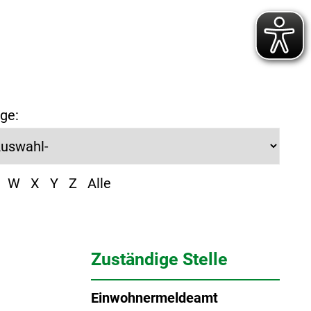
ge:
W
X
Y
Z
Alle
Zuständige Stelle
Einwohnermeldeamt