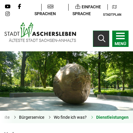
EINFACHE
SPRACHEN
SPRACHE
STADTPLAN
ÄLTESTE STADT SACHSEN-ANHALTS
MENÜ
tseite
Bürgerservice
Wo finde ich was?
Dienstleistungen