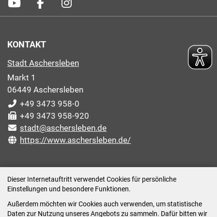
KONTAKT
Stadt Aschersleben
Markt 1
06449 Aschersleben
+49 3473 958-0
+49 3473 958-920
stadt@aschersleben.de
https://www.aschersleben.de/
ÖFFNUNGSZEITEN STADTVERWALTUNG
Dieser Internetauftritt verwendet Cookies für persönliche
Einstellungen und besondere Funktionen.
Montag: 09:00-12:00 /14:00-15:00 Uhr
Außerdem möchten wir Cookies auch verwenden, um statistische
Dienstag: 09:00-12:00 /14:00-16:00 Uhr
Daten zur Nutzung unseres Angebots zu sammeln. Dafür bitten wir