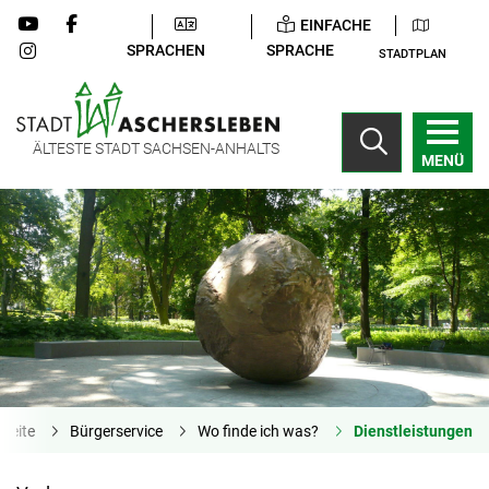
EINFACHE
SPRACHEN
SPRACHE
STADTPLAN
ÄLTESTE STADT SACHSEN-ANHALTS
MENÜ
tseite
Bürgerservice
Wo finde ich was?
Dienstleistungen