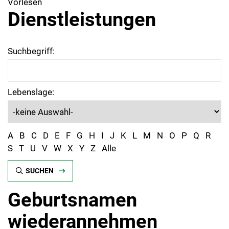
Vorlesen
Dienstleistungen
Suchbegriff:
Lebenslage:
A
B
C
D
E
F
G
H
I
J
K
L
M
N
O
P
Q
R
S
T
U
V
W
X
Y
Z
Alle
SUCHEN
Geburtsnamen
wiederannehmen