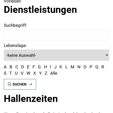
Vorlesen
Dienstleistungen
Suchbegriff:
Lebenslage:
A
B
C
D
E
F
G
H
I
J
K
L
M
N
O
P
Q
R
S
T
U
V
W
X
Y
Z
Alle
SUCHEN
Hallenzeiten