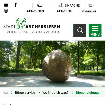
EINFACHE
SPRACHEN
SPRACHE
STADTPLAN
ÄLTESTE STADT SACHSEN-ANHALTS
MENÜ
tseite
Bürgerservice
Wo finde ich was?
Dienstleistungen