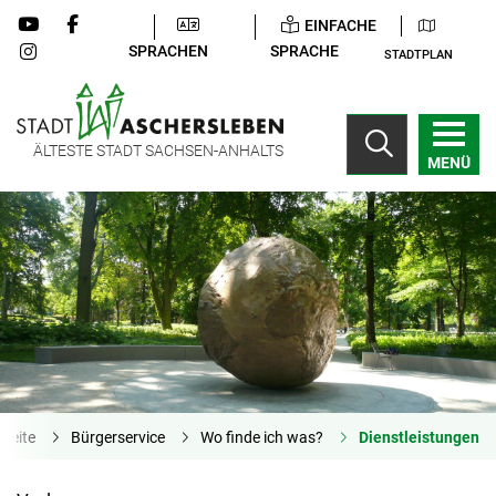
EINFACHE
SPRACHEN
SPRACHE
STADTPLAN
ÄLTESTE STADT SACHSEN-ANHALTS
MENÜ
tseite
Bürgerservice
Wo finde ich was?
Dienstleistungen