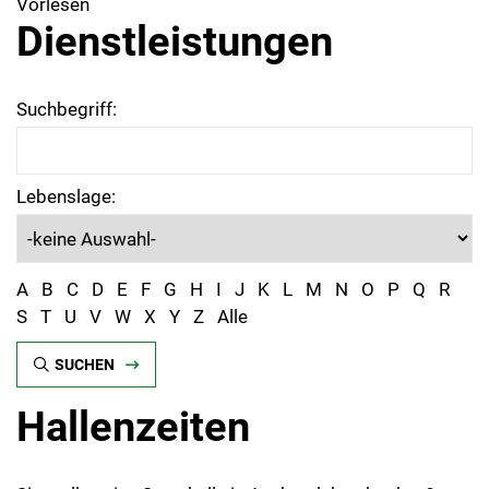
Vorlesen
Dienstleistungen
Suchbegriff:
Lebenslage:
A
B
C
D
E
F
G
H
I
J
K
L
M
N
O
P
Q
R
S
T
U
V
W
X
Y
Z
Alle
SUCHEN
Hallenzeiten