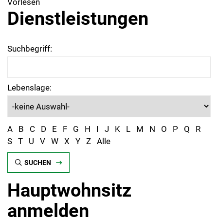
Vorlesen
Dienstleistungen
Suchbegriff:
Lebenslage:
A
B
C
D
E
F
G
H
I
J
K
L
M
N
O
P
Q
R
S
T
U
V
W
X
Y
Z
Alle
SUCHEN
Hauptwohnsitz
anmelden