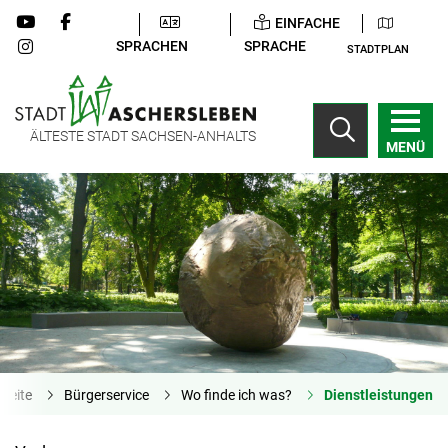
EINFACHE
SPRACHEN
SPRACHE
STADTPLAN
ÄLTESTE STADT SACHSEN-ANHALTS
MENÜ
tseite
Bürgerservice
Wo finde ich was?
Dienstleistungen