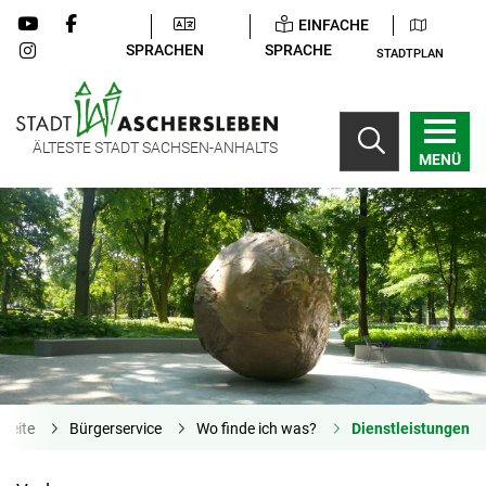
EINFACHE
SPRACHEN
SPRACHE
STADTPLAN
ÄLTESTE STADT SACHSEN-ANHALTS
MENÜ
tseite
Bürgerservice
Wo finde ich was?
Dienstleistungen