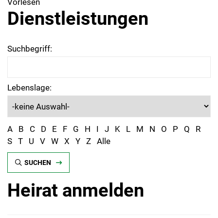
Vorlesen
Dienstleistungen
Suchbegriff:
Lebenslage:
A
B
C
D
E
F
G
H
I
J
K
L
M
N
O
P
Q
R
S
T
U
V
W
X
Y
Z
Alle
SUCHEN
Heirat anmelden