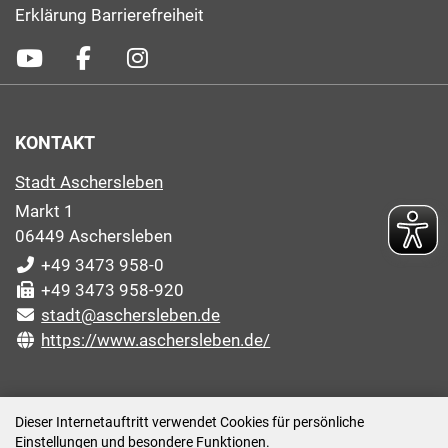
Erklärung Barrierefreiheit
KONTAKT
Stadt Aschersleben
Markt 1
06449 Aschersleben
+49 3473 958-0
+49 3473 958-920
stadt@aschersleben.de
https://www.aschersleben.de/
ÖFFNUNGSZEITEN STADTVERWALTUNG
Dieser Internetauftritt verwendet Cookies für persönliche
Einstellungen und besondere Funktionen.
Montag: 09:00-12:00 /14:00-15:00 Uhr