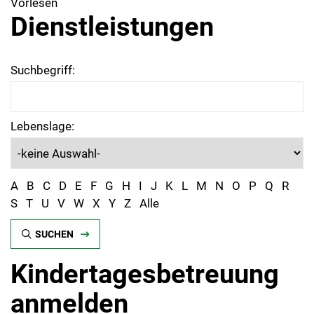
Vorlesen
Dienstleistungen
Suchbegriff:
Lebenslage:
A
B
C
D
E
F
G
H
I
J
K
L
M
N
O
P
Q
R
S
T
U
V
W
X
Y
Z
Alle
SUCHEN
Kindertagesbetreuung
anmelden