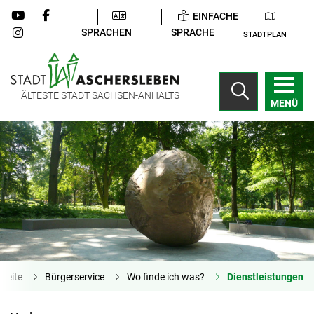
EINFACHE
SPRACHEN
SPRACHE
STADTPLAN
ÄLTESTE STADT SACHSEN-ANHALTS
MENÜ
tseite
Bürgerservice
Wo finde ich was?
Dienstleistungen