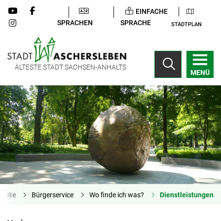
EINFACHE
SPRACHEN
SPRACHE
STADTPLAN
ÄLTESTE STADT SACHSEN-ANHALTS
MENÜ
tseite
Bürgerservice
Wo finde ich was?
Dienstleistungen