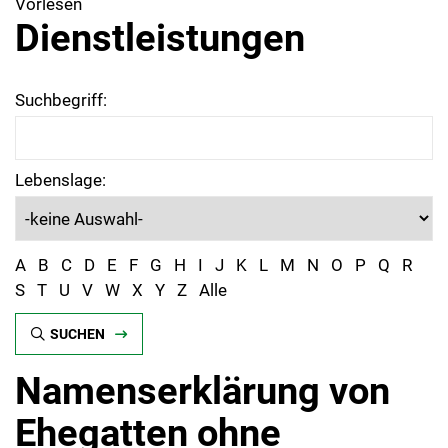
Vorlesen
Dienstleistungen
Suchbegriff:
Lebenslage:
A
B
C
D
E
F
G
H
I
J
K
L
M
N
O
P
Q
R
S
T
U
V
W
X
Y
Z
Alle
SUCHEN
Namenserklärung von
Ehegatten ohne