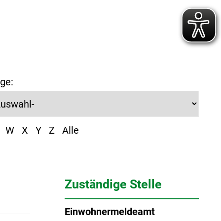
ge:
W
X
Y
Z
Alle
Zuständige Stelle
Einwohnermeldeamt