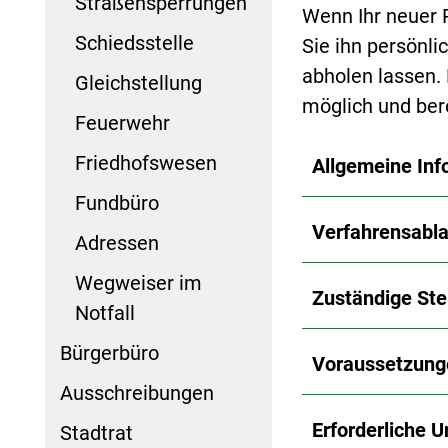
Straßensperrungen
Wenn Ihr neuer P
Schiedsstelle
Sie ihn persönli
abholen lassen.
Gleichstellung
möglich und ber
Feuerwehr
Friedhofswesen
Allgemeine Inf
Fundbüro
Verfahrensabla
Adressen
Wegweiser im
Zuständige Ste
Notfall
Bürgerbüro
Voraussetzung
Ausschreibungen
Erforderliche U
Stadtrat