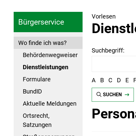
Vorlesen
Bürgerservice
Dienst
Wo finde ich was?
Suchbegriff:
Behördenwegweiser
Dienstleistungen
Formulare
A
B
C
D
E
BundID
SUCHEN
Aktuelle Meldungen
Person
Ortsrecht,
Satzungen