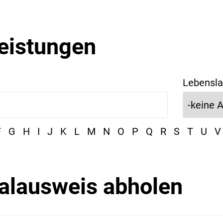
leistungen
Lebensla
F
G
H
I
J
K
L
M
N
O
P
Q
R
S
T
U
V
alausweis abholen