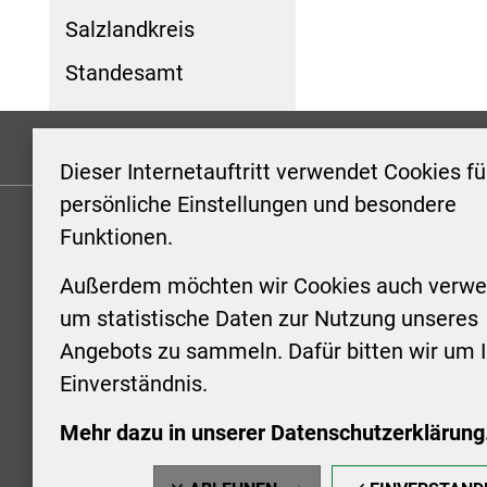
Salzlandkreis
Standesamt
Formulare
Kontakt/Hinweis geben
Impressum
Dieser Internetauftritt verwendet Cookies fü
persönliche Einstellungen und besondere
Funktionen.
KONTAKT
ÖFFNUN
STADTV
Außerdem möchten wir Cookies auch verwe
Stadt Aschersleben
um statistische Daten zur Nutzung unseres
Markt 1
Montag: 0
Angebots zu sammeln. Dafür bitten wir um I
06449 Aschersleben
Uhr
Einverständnis.
+49 3473 958-0
Dienstag:
+49 3473 958-920
Uhr
Mehr dazu in unserer Datenschutzerklärung
stadt@aschersleben.de
Mittwoch: 
https://www.aschersleben.de/
vorheriger