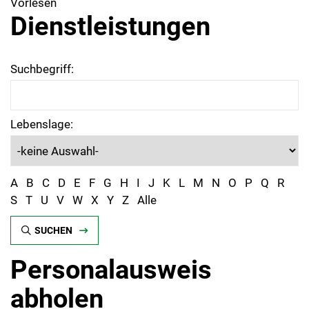
Vorlesen
Dienstleistungen
Suchbegriff:
Lebenslage:
A
B
C
D
E
F
G
H
I
J
K
L
M
N
O
P
Q
R
S
T
U
V
W
X
Y
Z
Alle
SUCHEN
Personalausweis
abholen