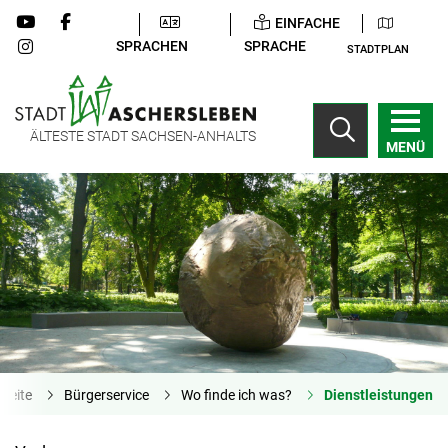
EINFACHE
SPRACHEN
SPRACHE
STADTPLAN
ÄLTESTE STADT SACHSEN-ANHALTS
MENÜ
tseite
Bürgerservice
Wo finde ich was?
Dienstleistungen