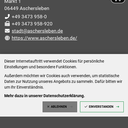
Markt 1
06449 Aschersleben
+49 3473 958-0
+49 3473 958-920
stadt@aschersleben.de
https://www.aschersleben.de/
ÖFFNUNGSZEITEN STADTVERWALTUNG
Dieser Internetauftritt verwendet Cookies für persönliche
Einstellungen und besondere Funktionen.
Montag: 09:00-12:00 /14:00-15:00 Uhr
Außerdem möchten wir Cookies auch verwenden, um statistische
Dienstag: 09:00-12:00 /14:00-16:00 Uhr
Daten zur Nutzung unseres Angebots zu sammeln. Dafür bitten wir
Mittwoch: 09:00 - 12:00 Uhr (nach vorheriger
um Ihr Einverständnis.
Terminvereinbarung)
Mehr dazu in unserer Datenschutzerklärung.
Donnerstag: 09:00-12:00 /14:00-18:00 Uhr
ABLEHNEN
EINVERSTANDEN
Freitag: 09:00-12:00 Uhr