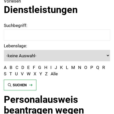
Vorlesen
Dienstleistungen
Suchbegriff:
Lebenslage:
A
B
C
D
E
F
G
H
I
J
K
L
M
N
O
P
Q
R
S
T
U
V
W
X
Y
Z
Alle
SUCHEN
Personalausweis
beantragen wegen