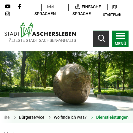
EINFACHE
SPRACHEN
SPRACHE
STADTPLAN
ÄLTESTE STADT SACHSEN-ANHALTS
MENÜ
tseite
Bürgerservice
Wo finde ich was?
Dienstleistungen