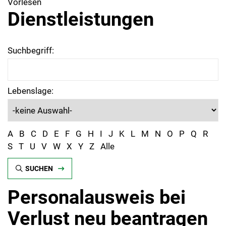
Vorlesen
Dienstleistungen
Suchbegriff:
Lebenslage:
A
B
C
D
E
F
G
H
I
J
K
L
M
N
O
P
Q
R
S
T
U
V
W
X
Y
Z
Alle
SUCHEN
Personalausweis bei
Verlust neu beantragen