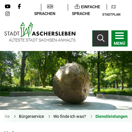
EINFACHE
SPRACHEN
SPRACHE
STADTPLAN
ÄLTESTE STADT SACHSEN-ANHALTS
MENÜ
tseite
Bürgerservice
Wo finde ich was?
Dienstleistungen