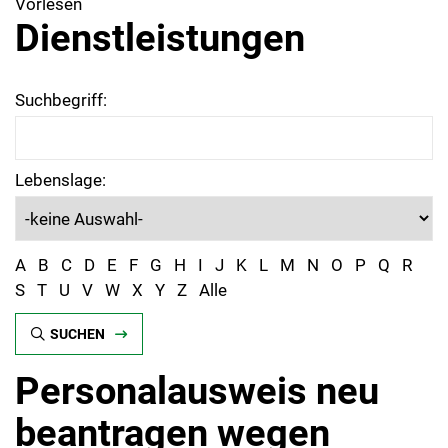
Vorlesen
Dienstleistungen
Suchbegriff:
Lebenslage:
A
B
C
D
E
F
G
H
I
J
K
L
M
N
O
P
Q
R
S
T
U
V
W
X
Y
Z
Alle
SUCHEN
Personalausweis neu
beantragen wegen