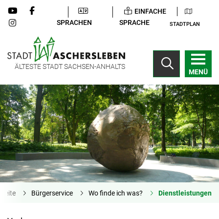
EINFACHE
SPRACHEN
SPRACHE
STADTPLAN
ÄLTESTE STADT SACHSEN-ANHALTS
MENÜ
tseite
Bürgerservice
Wo finde ich was?
Dienstleistungen