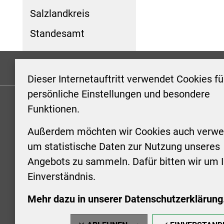
Salzlandkreis
Standesamt
Formulare
Kontakt/Hinweis geben
Impressum
Dieser Internetauftritt verwendet Cookies fü
persönliche Einstellungen und besondere
Funktionen.
KONTAKT
ÖFFNUN
STADTV
Außerdem möchten wir Cookies auch verwe
Stadt Aschersleben
um statistische Daten zur Nutzung unseres
Markt 1
Montag: 0
Angebots zu sammeln. Dafür bitten wir um I
06449 Aschersleben
Uhr
Einverständnis.
+49 3473 958-0
Dienstag:
+49 3473 958-920
Uhr
Mehr dazu in unserer Datenschutzerklärung
stadt@aschersleben.de
Mittwoch: 
https://www.aschersleben.de/
vorheriger