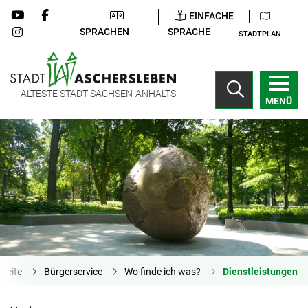
EINFACHE
SPRACHEN
SPRACHE
STADTPLAN
ÄLTESTE STADT SACHSEN-ANHALTS
MENÜ
tseite
Bürgerservice
Wo finde ich was?
Dienstleistungen