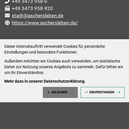
+49 3473 958-0
+49 3473 958-920
stadt@aschersleben.de
https://www.aschersleben.de/
ÖFFNUNGSZEITEN STADTVERWALTUNG
Dieser Internetauftritt verwendet Cookies für persönliche
Einstellungen und besondere Funktionen.
Montag: 09:00-12:00 /14:00-15:00 Uhr
Außerdem möchten wir Cookies auch verwenden, um statistische
Dienstag: 09:00-12:00 /14:00-16:00 Uhr
Daten zur Nutzung unseres Angebots zu sammeln. Dafür bitten wir
Mittwoch: 09:00 - 12:00 Uhr (nach vorheriger
um Ihr Einverständnis.
Terminvereinbarung)
Mehr dazu in unserer Datenschutzerklärung.
Donnerstag: 09:00-12:00 /14:00-18:00 Uhr
ABLEHNEN
EINVERSTANDEN
Freitag: 09:00-12:00 Uhr