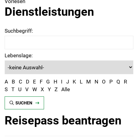
Vorlesen
Dienstleistungen
Suchbegriff:
Lebenslage:
A
B
C
D
E
F
G
H
I
J
K
L
M
N
O
P
Q
R
S
T
U
V
W
X
Y
Z
Alle
SUCHEN
Reisepass beantragen