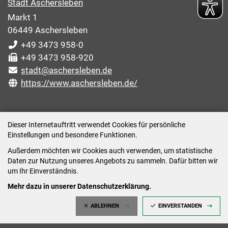
Stadt Aschersleben
Markt 1
06449 Aschersleben
+49 3473 958-0
+49 3473 958-920
stadt@aschersleben.de
https://www.aschersleben.de/
ÖFFNUNGSZEITEN STADTVERWALTUNG
Dieser Internetauftritt verwendet Cookies für persönliche
Einstellungen und besondere Funktionen.
Montag: 09:00-12:00 /14:00-15:00 Uhr
Außerdem möchten wir Cookies auch verwenden, um statistische
Dienstag: 09:00-12:00 /14:00-16:00 Uhr
Daten zur Nutzung unseres Angebots zu sammeln. Dafür bitten wir
Mittwoch: 09:00 - 12:00 Uhr (nach vorheriger
um Ihr Einverständnis.
Terminvereinbarung)
Mehr dazu in unserer Datenschutzerklärung.
Donnerstag: 09:00-12:00 /14:00-18:00 Uhr
ABLEHNEN
EINVERSTANDEN
Freitag: 09:00-12:00 Uhr