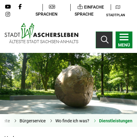
EINFACHE
SPRACHEN
SPRACHE
STADTPLAN
ÄLTESTE STADT SACHSEN-ANHALTS
MENÜ
tseite
Bürgerservice
Wo finde ich was?
Dienstleistungen