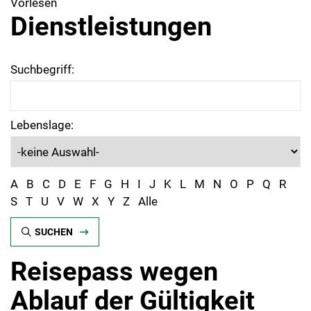
Vorlesen
Dienstleistungen
Suchbegriff:
Lebenslage:
A
B
C
D
E
F
G
H
I
J
K
L
M
N
O
P
Q
R
S
T
U
V
W
X
Y
Z
Alle
SUCHEN
Reisepass wegen
Ablauf der Gültigkeit