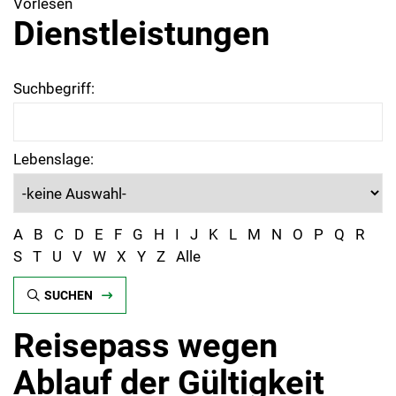
Vorlesen
Dienstleistungen
Suchbegriff:
Lebenslage:
A
B
C
D
E
F
G
H
I
J
K
L
M
N
O
P
Q
R
S
T
U
V
W
X
Y
Z
Alle
SUCHEN
Reisepass wegen
Ablauf der Gültigkeit