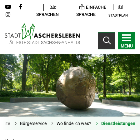
EINFACHE
SPRACHEN
SPRACHE
STADTPLAN
ÄLTESTE STADT SACHSEN-ANHALTS
MENÜ
tseite
Bürgerservice
Wo finde ich was?
Dienstleistungen