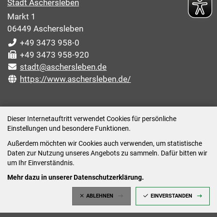
Stadt Aschersleben
Markt 1
06449 Aschersleben
+49 3473 958-0
+49 3473 958-920
stadt@aschersleben.de
https://www.aschersleben.de/
ÖFFNUNGSZEITEN STADTVERWALTUNG
Dieser Internetauftritt verwendet Cookies für persönliche
Einstellungen und besondere Funktionen.
Montag: 09:00-12:00 /14:00-15:00 Uhr
Außerdem möchten wir Cookies auch verwenden, um statistische
Dienstag: 09:00-12:00 /14:00-16:00 Uhr
Daten zur Nutzung unseres Angebots zu sammeln. Dafür bitten wir
Mittwoch: 09:00 - 12:00 Uhr (nach vorheriger
um Ihr Einverständnis.
Terminvereinbarung)
Mehr dazu in unserer Datenschutzerklärung.
Donnerstag: 09:00-12:00 /14:00-18:00 Uhr
ABLEHNEN
EINVERSTANDEN
Freitag: 09:00-12:00 Uhr