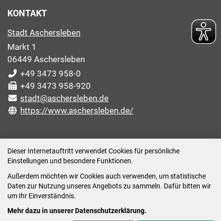
KONTAKT
Stadt Aschersleben
Markt 1
06449 Aschersleben
+49 3473 958-0
+49 3473 958-920
stadt@aschersleben.de
https://www.aschersleben.de/
ÖFFNUNGSZEITEN STADTVERWALTUNG
Dieser Internetauftritt verwendet Cookies für persönliche
Einstellungen und besondere Funktionen.
Montag: 09:00-12:00 /14:00-15:00 Uhr
Außerdem möchten wir Cookies auch verwenden, um statistische
Dienstag: 09:00-12:00 /14:00-16:00 Uhr
Daten zur Nutzung unseres Angebots zu sammeln. Dafür bitten wir
Mittwoch: 09:00 - 12:00 Uhr (nach vorheriger
um Ihr Einverständnis.
Terminvereinbarung)
Mehr dazu in unserer Datenschutzerklärung.
Donnerstag: 09:00-12:00 /14:00-18:00 Uhr