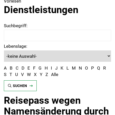
Vorlesen
Dienstleistungen
Suchbegriff:
Lebenslage:
A
B
C
D
E
F
G
H
I
J
K
L
M
N
O
P
Q
R
S
T
U
V
W
X
Y
Z
Alle
SUCHEN
Reisepass wegen
Namensänderung durch