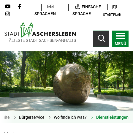
EINFACHE
SPRACHEN
SPRACHE
STADTPLAN
ÄLTESTE STADT SACHSEN-ANHALTS
MENÜ
tseite
Bürgerservice
Wo finde ich was?
Dienstleistungen