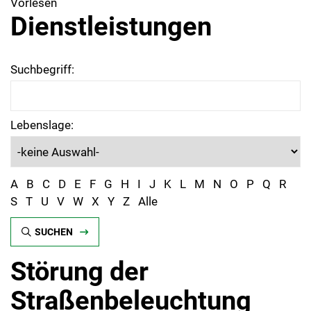
Vorlesen
Dienstleistungen
Suchbegriff:
Lebenslage:
A
B
C
D
E
F
G
H
I
J
K
L
M
N
O
P
Q
R
S
T
U
V
W
X
Y
Z
Alle
SUCHEN
Störung der
Straßenbeleuchtung