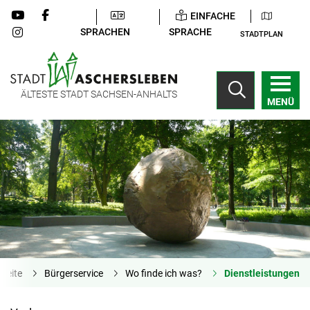
EINFACHE
SPRACHEN
SPRACHE
STADTPLAN
ÄLTESTE STADT SACHSEN-ANHALTS
MENÜ
tseite
Bürgerservice
Wo finde ich was?
Dienstleistungen