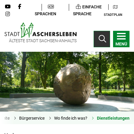
EINFACHE
SPRACHEN
SPRACHE
STADTPLAN
ÄLTESTE STADT SACHSEN-ANHALTS
MENÜ
tseite
Bürgerservice
Wo finde ich was?
Dienstleistungen