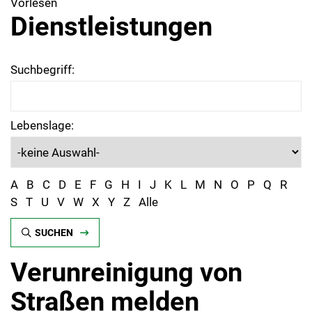
Vorlesen
Dienstleistungen
Suchbegriff:
Lebenslage:
A
B
C
D
E
F
G
H
I
J
K
L
M
N
O
P
Q
R
S
T
U
V
W
X
Y
Z
Alle
SUCHEN
Verunreinigung von
Straßen melden