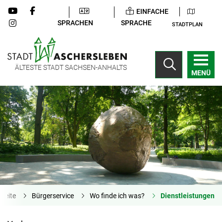
EINFACHE
SPRACHEN
SPRACHE
STADTPLAN
ÄLTESTE STADT SACHSEN-ANHALTS
MENÜ
tseite
Bürgerservice
Wo finde ich was?
Dienstleistungen