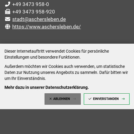
+49 3473 958-0
+49 3473 958-920
stadt@aschersleben.de
https://www.aschersleben.de/
ÖFFNUNGSZEITEN STADTVERWALTUNG
Dieser Internetauftritt verwendet Cookies für persönliche
Einstellungen und besondere Funktionen.
Montag: 09:00-12:00 /14:00-15:00 Uhr
Außerdem möchten wir Cookies auch verwenden, um statistische
Dienstag: 09:00-12:00 /14:00-16:00 Uhr
Daten zur Nutzung unseres Angebots zu sammeln. Dafür bitten wir
Mittwoch: 09:00 - 12:00 Uhr (nach vorheriger
um Ihr Einverständnis.
Terminvereinbarung)
Mehr dazu in unserer Datenschutzerklärung.
Donnerstag: 09:00-12:00 /14:00-18:00 Uhr
ABLEHNEN
EINVERSTANDEN
Freitag: 09:00-12:00 Uhr