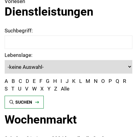
Vorlesen
Dienstleistungen
Suchbegriff:
Lebenslage:
A
B
C
D
E
F
G
H
I
J
K
L
M
N
O
P
Q
R
S
T
U
V
W
X
Y
Z
Alle
SUCHEN
Wochenmarkt