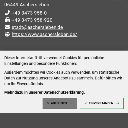
06449 Aschersleben
+49 3473 958-0
+49 3473 958-920
stadt@aschersleben.de
https://www.aschersleben.de/
ÖFFNUNGSZEITEN STADTVERWALTUNG
Dieser Internetauftritt verwendet Cookies für persönliche
Einstellungen und besondere Funktionen.
Montag: 09:00-12:00 /14:00-15:00 Uhr
Außerdem möchten wir Cookies auch verwenden, um statistische
Dienstag: 09:00-12:00 /14:00-16:00 Uhr
Daten zur Nutzung unseres Angebots zu sammeln. Dafür bitten wir
Mittwoch: 09:00 - 12:00 Uhr (nach vorheriger
um Ihr Einverständnis.
Terminvereinbarung)
Mehr dazu in unserer Datenschutzerklärung.
Donnerstag: 09:00-12:00 /14:00-18:00 Uhr
ABLEHNEN
EINVERSTANDEN
Freitag: 09:00-12:00 Uhr