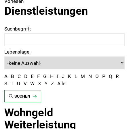
Vorlesen
Dienstleistungen
Suchbegriff:
Lebenslage:
A
B
C
D
E
F
G
H
I
J
K
L
M
N
O
P
Q
R
S
T
U
V
W
X
Y
Z
Alle
SUCHEN
Wohngeld
Weiterleistung