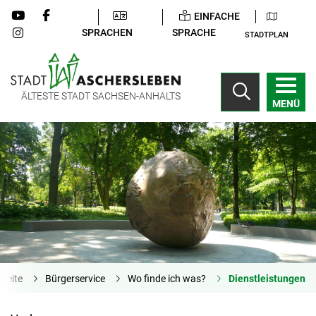
EINFACHE
SPRACHEN
SPRACHE
STADTPLAN
ÄLTESTE STADT SACHSEN-ANHALTS
MENÜ
tseite
Bürgerservice
Wo finde ich was?
Dienstleistungen