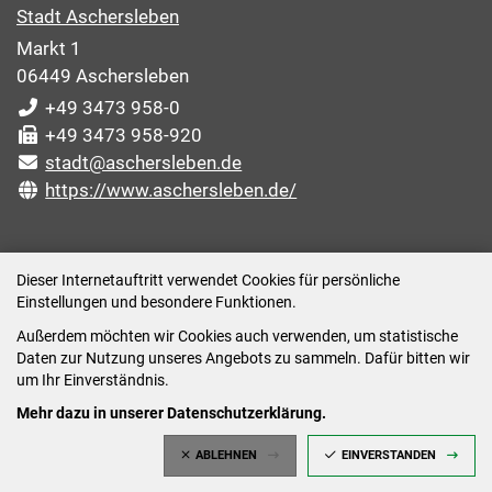
Stadt Aschersleben
Markt 1
06449 Aschersleben
+49 3473 958-0
+49 3473 958-920
stadt@aschersleben.de
https://www.aschersleben.de/
ÖFFNUNGSZEITEN STADTVERWALTUNG
Dieser Internetauftritt verwendet Cookies für persönliche
Einstellungen und besondere Funktionen.
Montag: 09:00-12:00 /14:00-15:00 Uhr
Außerdem möchten wir Cookies auch verwenden, um statistische
Dienstag: 09:00-12:00 /14:00-16:00 Uhr
Daten zur Nutzung unseres Angebots zu sammeln. Dafür bitten wir
Mittwoch: 09:00 - 12:00 Uhr (nach vorheriger
um Ihr Einverständnis.
Terminvereinbarung)
Mehr dazu in unserer Datenschutzerklärung.
Donnerstag: 09:00-12:00 /14:00-18:00 Uhr
ABLEHNEN
EINVERSTANDEN
Freitag: 09:00-12:00 Uhr