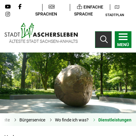
EINFACHE
SPRACHEN
SPRACHE
STADTPLAN
ÄLTESTE STADT SACHSEN-ANHALTS
MENÜ
tseite
Bürgerservice
Wo finde ich was?
Dienstleistungen