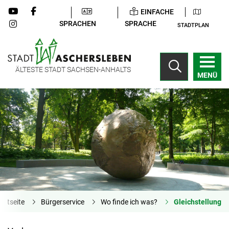
EINFACHE
SPRACHEN
SPRACHE
STADTPLAN
ÄLTESTE STADT SACHSEN-ANHALTS
MENÜ
artseite
Bürgerservice
Wo finde ich was?
Gleichstellung