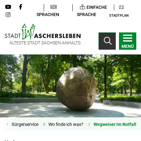
EINFACHE
SPRACHEN
SPRACHE
STADTPLAN
ÄLTESTE STADT SACHSEN-ANHALTS
MENÜ
e
Bürgerservice
Wo finde ich was?
Wegweiser im Notfall