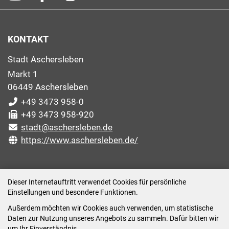
KONTAKT
Stadt Aschersleben
Markt 1
06449 Aschersleben
+49 3473 958-0
+49 3473 958-920
stadt@aschersleben.de
https://www.aschersleben.de/
ÖFFNUNGSZEITEN STADTVERWALTUNG
Dieser Internetauftritt verwendet Cookies für persönliche
Einstellungen und besondere Funktionen.
Montag: 09:00-12:00 /14:00-15:00 Uhr
Außerdem möchten wir Cookies auch verwenden, um statistische
Dienstag: 09:00-12:00 /14:00-16:00 Uhr
Daten zur Nutzung unseres Angebots zu sammeln. Dafür bitten wir
Mittwoch: 09:00 - 12:00 Uhr (nach vorheriger
um Ihr Einverständnis.