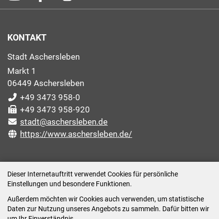
KONTAKT
Stadt Aschersleben
Markt 1
06449 Aschersleben
+49 3473 958-0
+49 3473 958-920
stadt@aschersleben.de
https://www.aschersleben.de/
ÖFFNUNGSZEITEN STADTVERWALTUNG
Dieser Internetauftritt verwendet Cookies für persönliche
Einstellungen und besondere Funktionen.
Montag: 09:00-12:00 /14:00-15:00 Uhr
Außerdem möchten wir Cookies auch verwenden, um statistische
Dienstag: 09:00-12:00 /14:00-16:00 Uhr
Daten zur Nutzung unseres Angebots zu sammeln. Dafür bitten wir
Mittwoch: 09:00 - 12:00 Uhr (nach vorheriger
um Ihr Einverständnis.