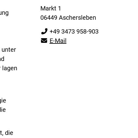
Markt 1
ung
06449 Aschersleben
+49 3473 958-903
E-Mail
 unter
nd
 lagen
gie
die
, die