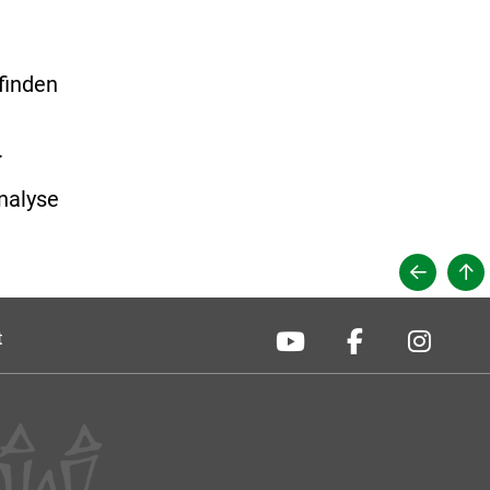
e
finden
.
nalyse
t