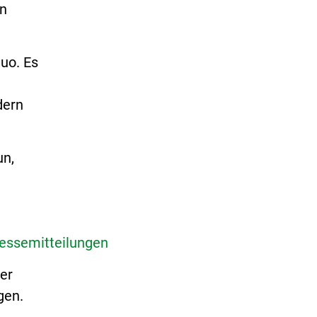
en
uo. Es
dern
un,
essemitteilungen
er
gen.