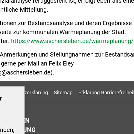
ialanalyse fertiggestellt ist, erfolgt ebenfalls ein
tliche Mitteilung.
tionen zur Bestandsanalyse und deren Ergebnisse 
bseite zur kommunalen Wärmeplanung der Stadt
ter:
https://www.aschersleben.de/wärmeplanung/
r Anmerkungen und Stellungnahmen zur Bestandsa
gerne per Mail an Felix Eley
@aschersleben.de
).
Datenschutzerklärung
Sitemap
Erklärung Barrierefreihei
r
GSZEITEN
ERWALTUNG
nden,