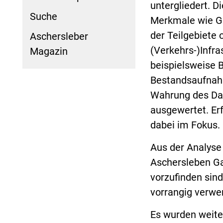
untergliedert. D
Suche
Merkmale wie Ge
der Teilgebiete 
Aschersleber
(Verkehrs-)Infr
Magazin
beispielsweise 
Bestandsaufnahm
Wahrung des Dat
ausgewertet. Er
dabei im Fokus.
Aus der Analyse 
Aschersleben Ga
vorzufinden sind
vorrangig verw
Es wurden weite