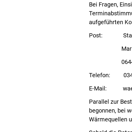
Bei Fragen, Ein
Terminabstimmun
aufgeführten Kon
Post: Stadt A
Markt
06449 Asc
Telefon: 034
E-Mail:
wa
Parallel zur Bes
begonnen, bei we
Wärmequellen un