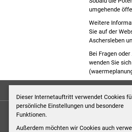
Sobald die Potenz
umgehende öffen
Weitere Informa
Sie auf der We
Aschersleben un
Bei Fragen ode
wenden Sie sich 
(
waermeplanung
Formulare
Kontakt/Hinweis geben
Impressum
Dieser Internetauftritt verwendet Cookies fü
persönliche Einstellungen und besondere
Funktionen.
KONTAKT
ÖFFNUN
STADTV
Außerdem möchten wir Cookies auch verwe
Stadt Aschersleben