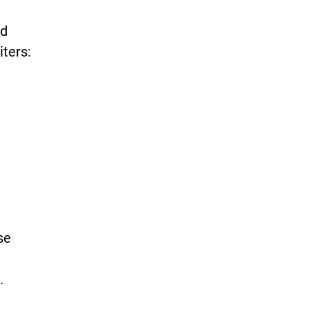
nd
ters:
se
.