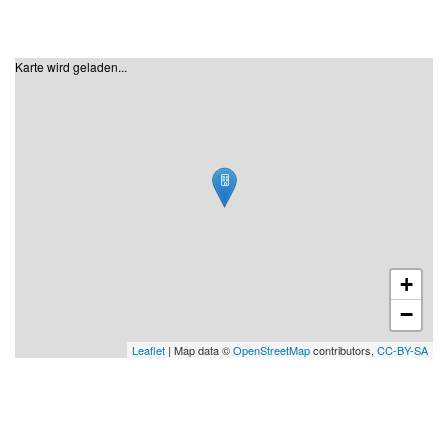
Karte wird geladen...
+
−
Leaflet
| Map data ©
OpenStreetMap
contributors,
CC-BY-SA