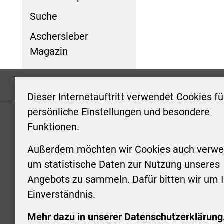
Suche
Aschersleber
Magazin
Formulare
Kontakt/Hinweis geben
Impressum
Dieser Internetauftritt verwendet Cookies fü
persönliche Einstellungen und besondere
Funktionen.
KONTAKT
ÖFFNUN
STADTV
Außerdem möchten wir Cookies auch verwe
Stadt Aschersleben
um statistische Daten zur Nutzung unseres
Markt 1
Montag: 0
Angebots zu sammeln. Dafür bitten wir um I
06449 Aschersleben
Uhr
Einverständnis.
+49 3473 958-0
Dienstag:
+49 3473 958-920
Uhr
Mehr dazu in unserer Datenschutzerklärung
stadt@aschersleben.de