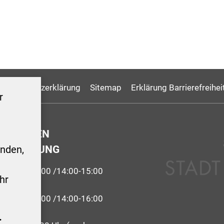
Datenschutzerklärung
Sitemap
Erklärung Barrierefreihei
r
GSZEITEN
ERWALTUNG
nden,
9:00-12:00 /14:00-15:00
hr
 09:00-12:00 /14:00-16:00
.