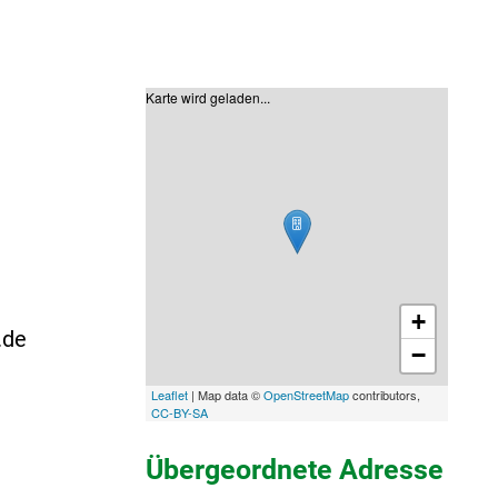
Karte wird geladen...
+
.de
−
Leaflet
| Map data ©
OpenStreetMap
contributors,
CC-BY-SA
Übergeordnete Adresse