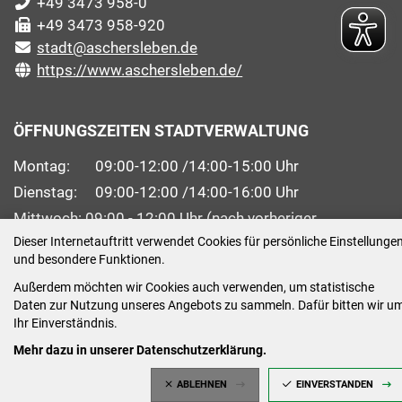
+49 3473 958-0
+49 3473 958-920
stadt@aschersleben.de
https://www.aschersleben.de/
ÖFFNUNGSZEITEN STADTVERWALTUNG
Montag: 09:00-12:00 /14:00-15:00 Uhr
Dienstag: 09:00-12:00 /14:00-16:00 Uhr
Mittwoch: 09:00 - 12:00 Uhr (nach vorheriger
Terminvereinbarung)
Dieser Internetauftritt verwendet Cookies für persönliche Einstellunge
und besondere Funktionen.
Donnerstag: 09:00-12:00 /14:00-18:00 Uhr
Außerdem möchten wir Cookies auch verwenden, um statistische
Freitag: 09:00-12:00 Uhr
Daten zur Nutzung unseres Angebots zu sammeln. Dafür bitten wir u
Ihr Einverständnis.
Mehr dazu in unserer Datenschutzerklärung.
ABLEHNEN
EINVERSTANDEN